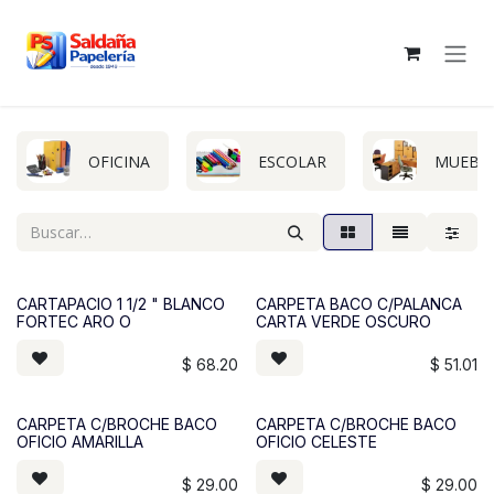
Ir al contenido
OFICINA
ESCOLAR
MUEBL
CARTAPACIO 1 1/2 " BLANCO
CARPETA BACO C/PALANCA
FORTEC ARO O
CARTA VERDE OSCURO
$
68.20
$
51.01
CARPETA C/BROCHE BACO
CARPETA C/BROCHE BACO
OFICIO AMARILLA
OFICIO CELESTE
$
29.00
$
29.00