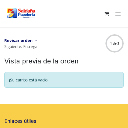
Ir al contenido
Revisar orden
1 de 3
Siguiente: Entrega
Vista previa de la orden
¡Su carrito está vacío!
Enlaces útiles