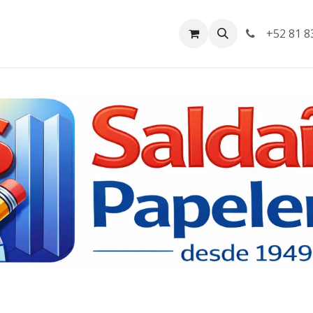
da
Empleos
Facturación
+52 81 8