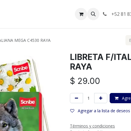
da
Empleos
Facturación
+52 81 8
TALIANA MEGA C4530 RAYA
LIBRETA F/IT
RAYA
$
29.00
Agreg
Agregar a la lista de deseos
Términos y condiciones