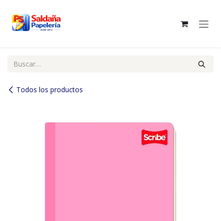
Ir al contenido
Todos los productos