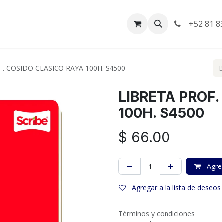
da
Empleos
Facturación
+52 81 8
. COSIDO CLASICO RAYA 100H. S4500
LIBRETA PROF
100H. S4500
$
66.00
Agreg
Agregar a la lista de deseos
Términos y condiciones