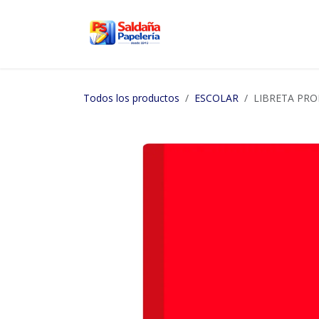
Ir al contenido
Inicio
Nosotros
Tien
Todos los productos
ESCOLAR
LIBRETA PROF