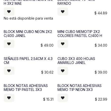
H 3X2 MAE
RAYADO
$
44.89
No está disponible para venta
BLOCK MINI CUBO NEON 2X2
MINI CUBO MEMOTIP 2X2
C/400 JANEL
COLORES PASTEL C/400 H
$
49.00
$
34.00
SEÑALES PAPEL 2.54CM X 4.3
CUBO 3X3 400 HOJAS
CM
AMARILLO JANEL
$
30.62
$
39.00
BLOCK NOTAS ADHESIVAS
BLOCK NOTAS ADHESIVAS
MEMO TIP PASTEL 3X3
MEMO TIP NEON 3X3
$
15.31
$
22.99