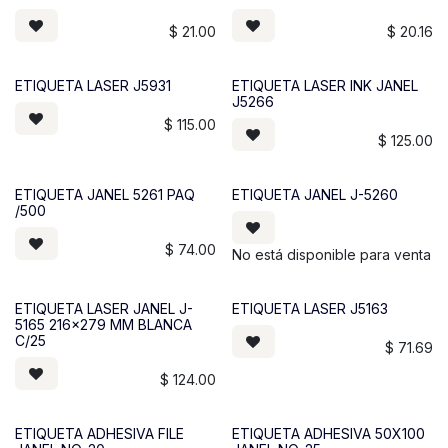
$
21.00
$
20.16
ETIQUETA LASER J5931
ETIQUETA LASER INK JANEL
J5266
$
115.00
$
125.00
ETIQUETA JANEL 5261 PAQ
ETIQUETA JANEL J-5260
/500
$
74.00
No está disponible para venta
ETIQUETA LASER JANEL J-
ETIQUETA LASER J5163
5165 216x279 MM BLANCA
C/25
$
71.69
$
124.00
ETIQUETA ADHESIVA FILE
ETIQUETA ADHESIVA 50X100