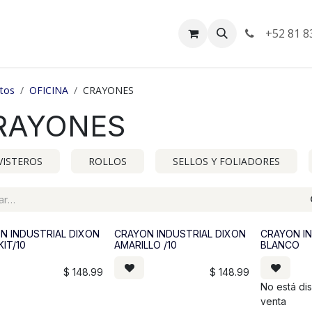
da
Empleos
Facturación
+52 81 8
tos
OFICINA
CRAYONES
RAYONES
VISTEROS
ROLLOS
SELLOS Y FOLIADORES
N INDUSTRIAL DIXON
CRAYON INDUSTRIAL DIXON
CRAYON I
IT/10
AMARILLO /10
BLANCO
$
148.99
$
148.99
No está di
venta