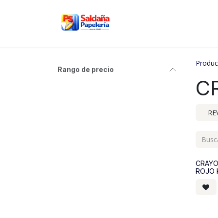
Ir al contenido
Inicio
Nosotros
Tien
Produc
Rango de precio
C
RE
CRAYO
ROJO K