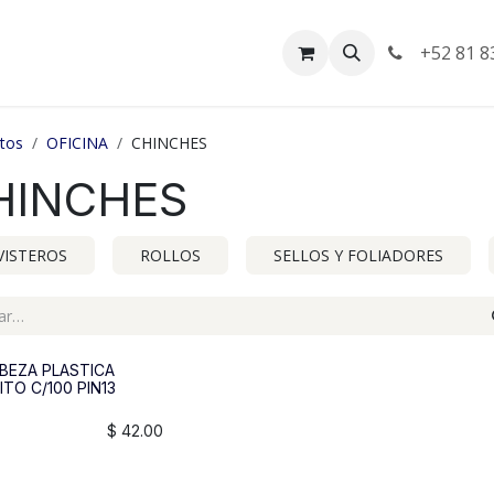
da
Empleos
Facturación
+52 81 8
tos
OFICINA
CHINCHES
HINCHES
VISTEROS
ROLLOS
SELLOS Y FOLIADORES
ABEZA PLASTICA
ITO C/100 PIN13
$
42.00