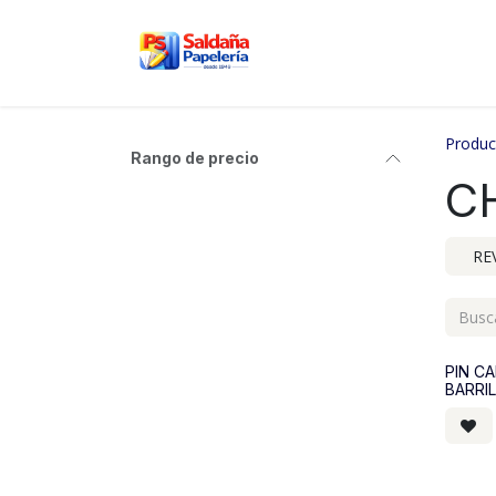
Ir al contenido
Inicio
Nosotros
Tien
Produc
Rango de precio
C
RE
PIN C
BARRIL