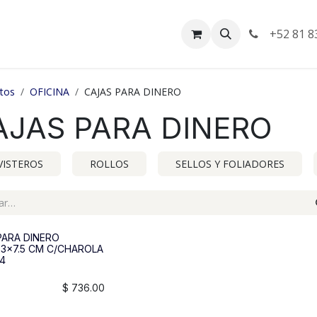
da
Empleos
Facturación
+52 81 8
tos
OFICINA
CAJAS PARA DINERO
AJAS PARA DINERO
VISTEROS
ROLLOS
SELLOS Y FOLIADORES
PARA DINERO
x23x7.5 CM C/CHAROLA
4
$
736.00