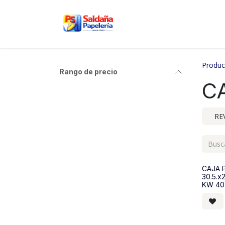
Ir al contenido
Inicio
Nosotros
Tien
Produc
Rango de precio
C
RE
CAJA 
30.5.
KW 40