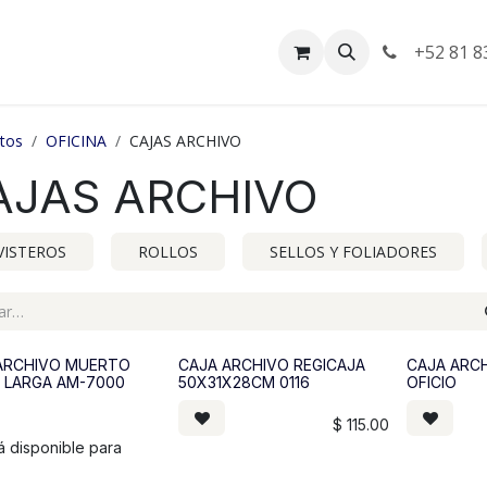
da
Empleos
Facturación
+52 81 8
tos
OFICINA
CAJAS ARCHIVO
AJAS ARCHIVO
VISTEROS
ROLLOS
SELLOS Y FOLIADORES
ARCHIVO MUERTO
CAJA ARCHIVO REGICAJA
CAJA ARC
O LARGA AM-7000
50X31X28CM 0116
OFICIO
$
115.00
á disponible para