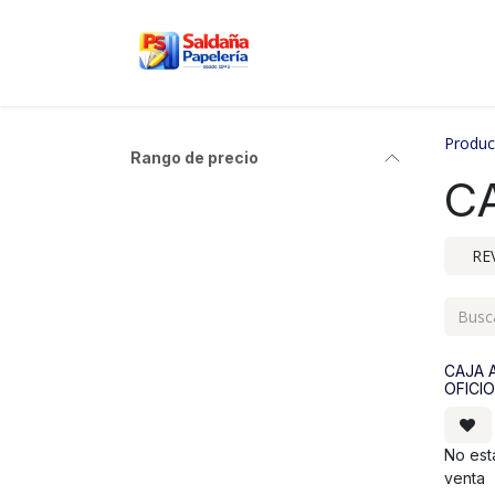
Ir al contenido
Inicio
Nosotros
Tien
Produc
Rango de precio
C
RE
CAJA 
OFICI
No est
venta