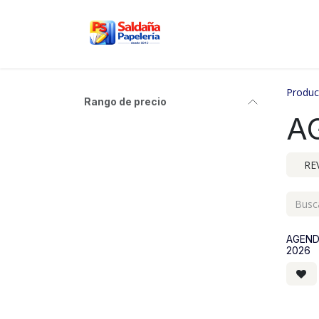
Ir al contenido
Inicio
Nosotros
Tien
Produc
Rango de precio
A
RE
AGEND
2026