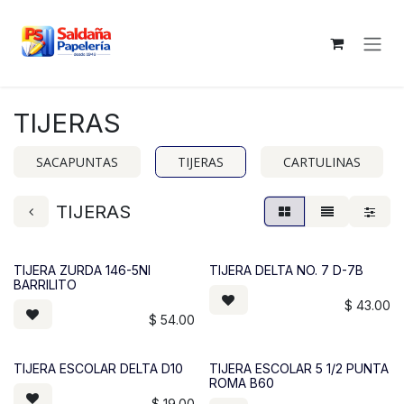
Ir al contenido
TIJERAS
SACAPUNTAS
TIJERAS
CARTULINAS
TIJERAS
TIJERA ZURDA 146-5NI
TIJERA DELTA NO. 7 D-7B
BARRILITO
$
43.00
$
54.00
TIJERA ESCOLAR DELTA D10
TIJERA ESCOLAR 5 1/2 PUNTA
ROMA B60
$
19.00