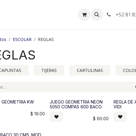
da
Empleos
Facturación
+52 81 8
tos
ESCOLAR
REGLAS
EGLAS
CAPUNTAS
TIJERAS
CARTULINAS
COLO
 GEOMETRIA KW
JUEGO GEOMETRIA NEON
REGLA DE 
5050 COMPAS 600 BACO
VIDI
$
19.00
$
60.00
 BACO 30 CMS. MOD.