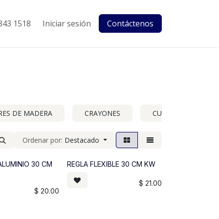
343 1518
Iniciar sesión
Contáctenos
RES DE MADERA
CRAYONES
CUADERNOS Y LIBR
Ordenar por:
Destacado
ALUMINIO 30 CM
REGLA FLEXIBLE 30 CM KW
$
21.00
$
20.00