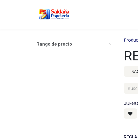
Ir al contenido
Inicio
Nosotros
Tien
Produc
Rango de precio
R
SA
JUEGO
REGLA