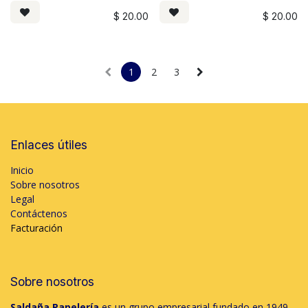
$
20.00
$
20.00
1
2
3
Enlaces útiles
Inicio
Sobre nosotros
Legal
Contáctenos
Facturación
Sobre nosotros
Saldaña Papelería
es un grupo empresarial fundado en 1949,